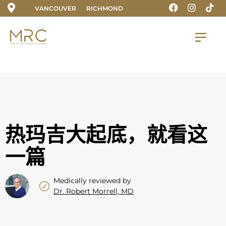
VANCOUVER
RICHMOND
热玛吉大起底，就看这
一篇
Medically reviewed by
Dr. Robert Morrell, MD