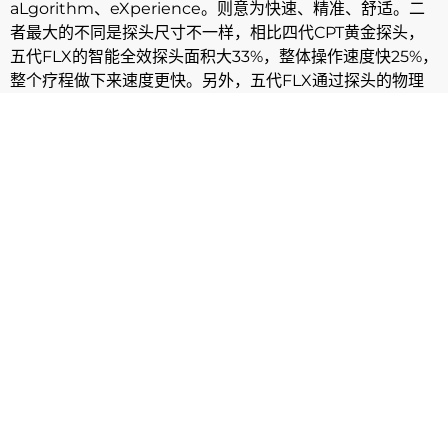
aLgorithm、eXperience。则意为快速、精准、舒适。二
者最大的不同是探头尺寸不一样，相比四代CPT黄金探头，
五代FLX的智能全效探头面积大33%，整体操作速度快25%，
整个疗程做下来速度更快。另外，五代FLX通过探头的物理
震动缓解人精神上对疼痛感的关注，所以疼痛感大大降低。
除此之外，二者在治疗效果、治疗满意度上，并没有明显差
异，但是随着机器的升级，五代价格也会比四代更高一些。
只能说新的一代FLX肯定效果更好，但旧的一代CPT肯定性价
比更高！
热玛吉有没有副作用？治疗后如何
后续保养？
热玛吉治疗至今已经有多年的历史，目前已经是非常安全和
稳定的治疗方法。所以只要选择
正规的医疗机构
，并且遵循
医生的建议，是不会有任何问题的。极少数患者可能会出现
局部的红肿、水肿等现象，通常在一周内也会恢复正常。热
玛吉恢复期很短，治疗后一周内避免加热皮肤的活动，例如
用过热的水洗脸、蒸桑拿、泡温泉等等。一定要做好防晒，