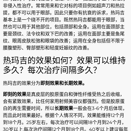
非侵入性治疗。常常用来和它对标的项目例如超声刀和热拉
提，都不可以用于眼部。因此只要你有抗衰的诉求，热玛吉
基本上是一个绕不开的项目。既然热玛吉都能用于眼部，当
然也可以用于其他部位，包括颈部和全身。运用在面颈部主
要是颈纹、法令纹和双下巴的改善；运用在面部主要是鱼尾
纹、眼周皮肤松弛和眼袋的改善；运用在全身包括但不限于
腰腹塑形、臀部塑形和轻度妊娠纹的改善。
热玛吉的效果如何？效果可以维持
多久？每次治疗间隔多久？
热玛吉的效果分为
即刻效果和长期效果。
即刻的效果
是真皮层的胶原蛋白和弹性纤维受热之后收缩，
会有紧致效果，比任何家用射频美容仪都强烈。但是胶原蛋
白的再生需要时间，所以
长期效果
一般会在3-6个月后体现，
而且此时效果最好。根据个人情况不同，效果能维持12个月
到18个月。25岁左右，每次治疗可以间隔18个月到24个月，
30岁以上,每次治疗间隔12个月到18个月。40岁以上建议每年